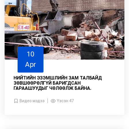
10
Apr
НИЙТИЙН ЭЗЭМШЛИЙН ЗАМ ТАЛБАЙД
ЗӨВШӨӨРӨЛГҮЙ БАРИГДСАН
ГАРААШУУДЫГ ЧӨЛӨӨЛЖ БАЙНА.
Видео мэдээ
Үзсэн 47