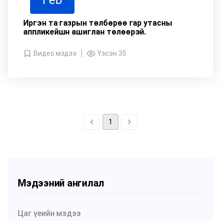
Feb
Иргэн та газрын төлбөрөө гар утасны
аппликейшн ашиглан төлөөрэй.
Видео мэдээ
Үзсэн 35
1
Мэдээний ангилал
Цаг үеийн мэдээ