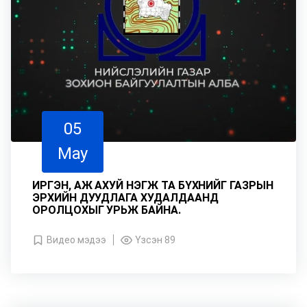
05
May
ИРГЭН, АЖ АХУЙ НЭГЖ ТА БҮХНИЙГ ГАЗРЫН
ЭРХИЙН ДУУДЛАГА ХУДАЛДААНД
ОРОЛЦОХЫГ УРЬЖ БАЙНА.
Видео мэдээ
Үзсэн 89