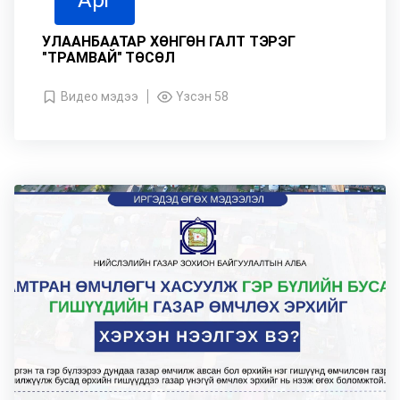
Apr
УЛААНБААТАР ХӨНГӨН ГАЛТ ТЭРЭГ
"ТРАМВАЙ" ТӨСӨЛ
Видео мэдээ
Үзсэн 58