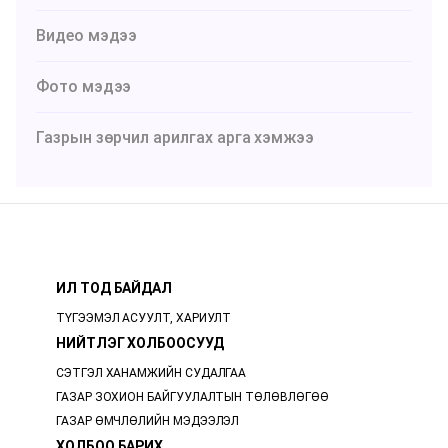
Видео мэдээ
Фото мэдээ
Газрын зөрчил арилгах арга хэмжээ
ИЛ ТОД БАЙДАЛ
ТҮГЭЭМЭЛ АСУУЛТ, ХАРИУЛТ
НИЙТЛЭГ ХОЛБООСУУД
СЭТГЭЛ ХАНАМЖИЙН СУДАЛГАА
ГАЗАР ЗОХИОН БАЙГУУЛАЛТЫН ТӨЛӨВЛӨГӨӨ
ГАЗАР ӨМЧЛӨЛИЙН МЭДЭЭЛЭЛ
ХОЛБОО БАРИХ