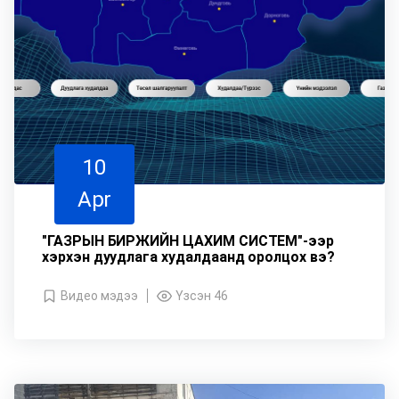
10
Apr
"ГАЗРЫН БИРЖИЙН ЦАХИМ СИСТЕМ"-ээр
хэрхэн дуудлага худалдаанд оролцох вэ?
Видео мэдээ
Үзсэн 46