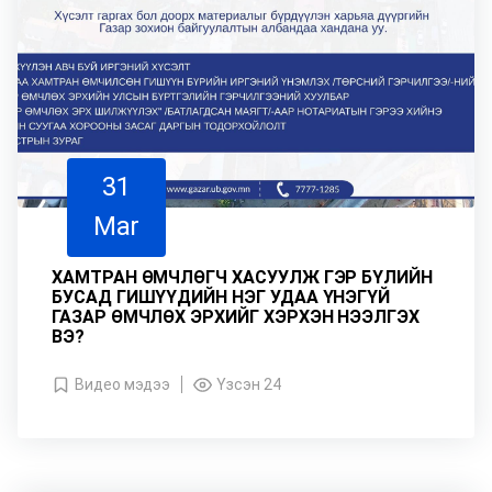
31
Mar
ХАМТРАН ӨМЧЛӨГЧ ХАСУУЛЖ ГЭР БҮЛИЙН
БУСАД ГИШҮҮДИЙН НЭГ УДАА ҮНЭГҮЙ
ГАЗАР ӨМЧЛӨХ ЭРХИЙГ ХЭРХЭН НЭЭЛГЭХ
ВЭ?
Видео мэдээ
Үзсэн 24