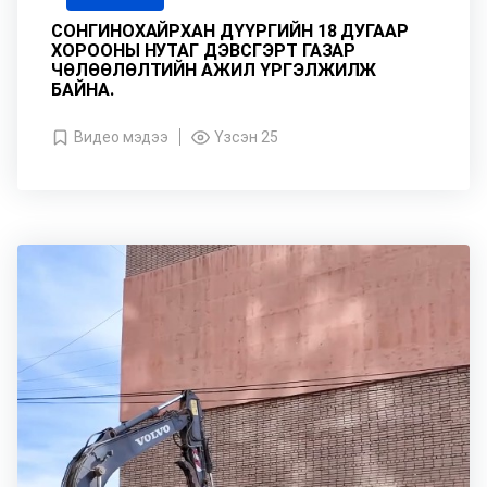
СОНГИНОХАЙРХАН ДҮҮРГИЙН 18 ДУГААР
ХОРООНЫ НУТАГ ДЭВСГЭРТ ГАЗАР
ЧӨЛӨӨЛӨЛТИЙН АЖИЛ ҮРГЭЛЖИЛЖ
БАЙНА.
Видео мэдээ
Үзсэн 25