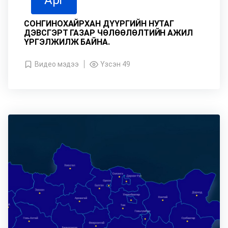
Apr
СОНГИНОХАЙРХАН ДҮҮРГИЙН НУТАГ
ДЭВСГЭРТ ГАЗАР ЧӨЛӨӨЛӨЛТИЙН АЖИЛ
ҮРГЭЛЖИЛЖ БАЙНА.
Видео мэдээ
Үзсэн 49